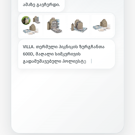
ა
მ
ა
ზ
ე
გ
ა
ვ
ჩ
ე
რ
დ
ი
.
V
I
L
L
A
.
თ
ე
რ
მ
უ
ლ
ი
პ
ი
კ
ნ
ი
კ
ი
ს
ზ
უ
რ
გ
ჩ
ა
ნ
თ
ა
6
0
0
D
,
მ
ა
ღ
ა
ლ
ი
ს
ი
მ
კ
ვ
რ
ი
ვ
ი
ს
გ
ა
დ
ა
მ
უ
შ
ა
ვ
ე
ბ
უ
ლ
ი
პ
ო
ლ
ი
ე
ს
ტ
ე
რ
ი
—
ფ
ო
რ
მ
ა
ძ
ა
ლ
ი
ა
ნ
კ
ა
რ
გ
ი
ა
.
ბ
რ
ე
ნ
დ
ჰ
ე
ნ
დ
ი
ს
ს
ა
წ
ა
რ
მ
ო
შ
ი
|