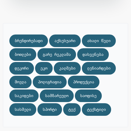
ბრენდირებადი
აქსესუარი
ახალი წელი
ბოთლები
გარე რეკლამა
დასვენება
დეკორი
ეკო
კალმები
ლენიარდები
მოვლა
პოლიგრაფია
პროდუქცია
საკიდები
სამზარეულო
საოფისე
სასმელი
სპორტი
ტექ
ტექსტილი