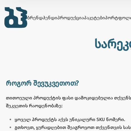
ᲑᲠᲔᲜᲓᲰᲔᲜᲓᲘ
ᲞᲠᲝᲓᲣᲥᲪᲘᲐ
ᲞᲐᲙᲔᲢᲔᲑᲘ
ᲞᲝᲠᲢᲤᲝᲚ
სარეკ
როგორ შევუკვეთოთ?
თითოეული პროდუქტის ფასი დამოკიდებულია თქვენს 
შეკვეთის რაოდენობაზე:
ყოველ პროდუქტს აქვს უნიკალური SKU ნომერი.
გთხოვთ, ყურადღებით შეაგროვოთ თქვენთვის სა