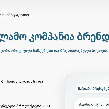
ᲘᲝ
ᲡᲐᲛᲐᲒᲐᲚᲘᲗᲝ
ლამო კომპანია ბრენ
კორპორატიული საჩუქრები და ბრენდირებული ნივთები
ბეჭდვის დიზაინსა და
მარიამი ბრენდჰე
მ
გ
ო
ნ
ი
მ
ო
გ
ე
წ
ო
ნ
სურველი პროდუქტების SKU