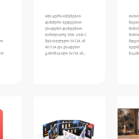
ა
ABS ყურსასმენების
თიხი
დამჭერი ბუდეებით
წვეთ
ი
უსადენო დამტენით.
მიწი
სიმძლავრე 10W. USB-C
მიწო
ლი
შესასვლელი 5V/2A ან
მდგო
9V/1.1A და უსადენო
ხელნ
10
გამომავალი 5V/1A ან…
ნაკაწ