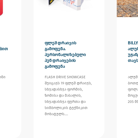
ფლეშ დრაივის
BILL
ებით
გამოფენა.
ალუ
პერსონალიზებული
უჟა
პენ დრაივების
თავს
გამოფენა
ანი
FLASH DRIVE SHOWCASE
ალუმ
შეიცავს 19 ფლეშ დრაივს,
ბოთლ
სხვადასხვა ფორმის,
ფოლა
ზომისა და მასალის,
მოცულ
სხვადასხვა ფერთა და
205 მ
სიმბოლიკის ტექნიკით
მოხატულს.…