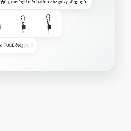
ქ
ტ
ზ
ე
,
თ
ო
რ
ე
მ
ო
რ
წ
ა
მ
შ
ი
ა
ხ
ა
ლ
ს
გ
ა
ჩ
ვ
ე
ნ
ე
ბ
.
d
T
U
B
E
მ
ო
კ
ლ
ე
(
Ø
7
m
m
)
ს
ა
კ
ი
დ
ი
H
o
o
k
T
r
i
g
g
e
r