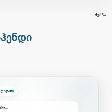
ᲫᲔᲑᲜᲐ
დჰენდი
ნდიდან
ე
ბ
ა
…