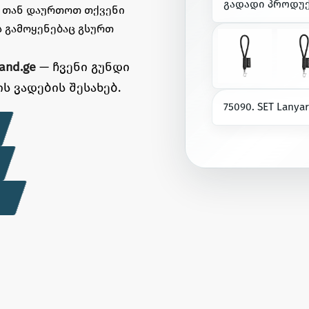
გ
ა
დ
ა
დ
ი
პ
რ
ო
დ
უ
, თან დაურთოთ თქვენი
 გამოყენებაც გსურთ
and.ge
— ჩვენი გუნდი
ს ვადების შესახებ.
7
5
0
9
0
.
S
E
T
L
a
n
y
a
r
S
n
a
p
|