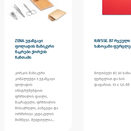
ZENA. უჟანგავი
RAYSSE. B7 რვეული
ფოლადის მანიკური
ხაზოვანი ფურცლ
ნაკრები ქორქის
ჩანთაში
კორკის მანიკური
ნოუთბუქი B7, 60 ხაზი
კომპლექტი 5 უჟანგავი
ფურცლით და ხის
ფოლადის
დაფარით. 93 x 125 მმ
ინსტრუმენტით:
ფრჩხილის ფაილი,
მაკრატელი, ფრჩხილის
მოსაჭრელი, პინცეტი და
ორმხრივი კუტიკულის
მიმწევი. შეფუთულია…